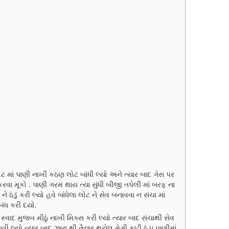
 માં પાણી નાખી કઠણ લોટ બાંધી લ્યો અને ત્યાર બાદ ગેસ પર
વા મૂકો . પાણી ગરમ થાય ત્યા સુંધી બીજી તપેલી માં બરફ ના
 ઠંડું કરી લ્યો હવે બાંધેલા લોટ ને સેવ બનાવવા ન સંચા માં
બંધ કરી દયો.
વાદ મુજબ મીઠું નાખી મિક્સ કરી લ્યો ત્યાર બાદ સંચાથી સેવ
ી લ્યો ત્યાર બાદ ઝારા થી તૈયાર થયેલ મેગી કાઢી ઠંડા પાણીમાં