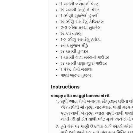
1
ચમચી
લસણની પેસ્ટ
½
ચમચી
આદુ ની પેસ્ટ
1
ઝીણી સુધારેલી ડુંગળી
½
ઝીણું સમારેલું કેપ્સિકમ
2-3
લીલા મરચાં સુધારેલ
¼
કપ
વટાણા
1-2
ઝીણું સમારેલું ટામેટાં
સ્વાદ મુજબ મીઠું
½
ચમચી
હળદર
1
ચમચી
લાલ મરચનો પાઉડર
½
ચમચી
ધાણા જીરું પાઉડર
1
પેકેટ
મેગી મસાલા
પાણી જરૂર મુજબ
Instructions
soupy atta maggi banavani rit
સૂપી આટા મેગી બનાવવા સૌપ્રથમ ઘઉંના લોટ
એક તપેલી માં ત્રણ ચાર ગ્લાસ પાણી ગરમ કર
કટકા નાખી બે ત્રણ ગ્લાસ પાણી નાખી પાણી ને
નાખી ઝીણી સેવ વાળી પ્લેટ મૂકો અને સંચો 
હવે ગેસ પર પાણી ઉકળવા લાગે એટલે એમાં સ્
પાડી દયો અને ફૂલ તાપે પાંચ સાત મિનિટ ચડાવ