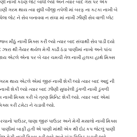
ાણી નાખી કઠણ લોટ બાંધી લ્યો અને ત્યાર બાદ ગેસ પર એક
પાણી ગરમ થાય ત્યા સુંધી બીજી તપેલી માં બરફ ના કટકા નાખી બે
ાંધેલા લોટ ને સેવ બનાવવા ન સંચા માં નાખી ઝીણી સેવ વાળી પ્લેટ
બ મીઠું નાખી મિક્સ કરી લ્યો ત્યાર બાદ સંચાથી સેવ પાડી દયો
દ ઝારા થી તૈયાર થયેલ મેગી કાઢી ઠંડા પાણીમાં નાખો અને પાંચ
ી જાય એટલે એના પર બે ચાર ચમચી તેલ નાખી હલકા હાથે મિક્સ
ગરમ થાય એટલે એમાં જીરું નાખી શેકી લ્યો ત્યાર બાદ આદુ ની
ાખી શેકી લ્યો ત્યાર બાદ ઝીણી સુધારેલી ડુંગળી નાખી ડુંગળી
યમ નાખી મિક્સ કરી બે ત્રણ મિનિટ શેકી લ્યો. ત્યાર બાદ એમાં
ક્સ કરી ટમેટા ને ચડાવી લ્યો.
ાનો પાઉડર, ધાણા જીરું પાઉડર અને મેગી મસાલો નાખી મિક્સ
 પાણીમાં બાફી હતી એ પાણી માંથી એક થી દોઢ કપ જેટલું પાણી
ેલ મેગી નાખી મિક્સ કરી લ્યો અને પાંચ મિનિટ ચડાવી લ્યો.