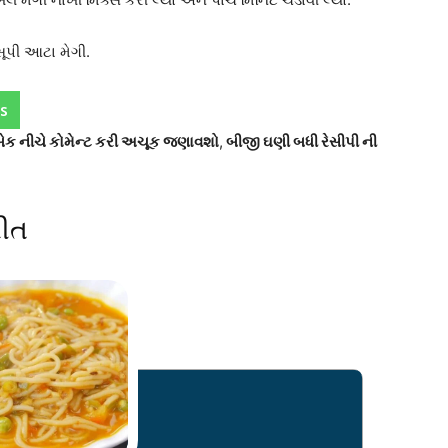
સૂપી આટા મેગી.
s
ીડબેક નીચે કોમેન્ટ કરી અચૂક જણાવશો
,
બીજી ઘણી બધી રેસીપી ની
રીત