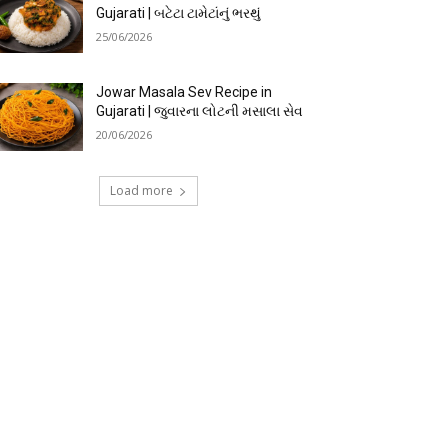
Gujarati | બટેટા ટામેટાંનું ભરથું
25/06/2026
Jowar Masala Sev Recipe in
Gujarati | જુવારના લોટની મસાલા સેવ
20/06/2026
Load more