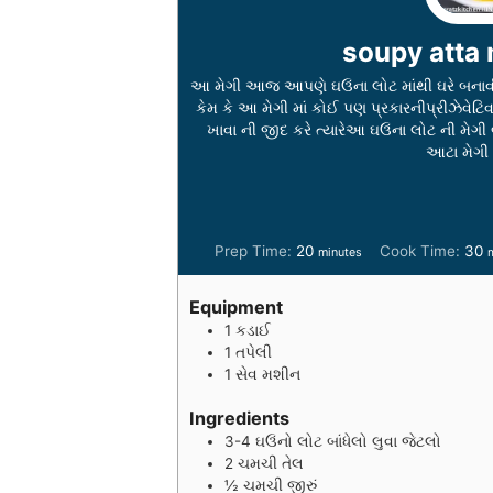
soupy atta 
આ મેગી આજ આપણે ઘઉંના લોટ માંથી ઘરે બનાવી 
કેમ કે આ મેગી માં કોઈ પણ પ્રકારનીપ્રીઝે
ખાવા ની જીદ કરે ત્યારેઆ ઘઉંના લોટ ની મેગ
આટા મેગી
m
Prep Time:
20
Cook Time:
30
minutes
i
i
n
n
Equipment
u
u
1 કડાઈ
t
t
1 તપેલી
e
e
1 સેવ મશીન
s
s
Ingredients
3-4
ઘઉંનો લોટ બાંધેલો લુવા જેટલો
2
ચમચી
તેલ
½
ચમચી
જીરું