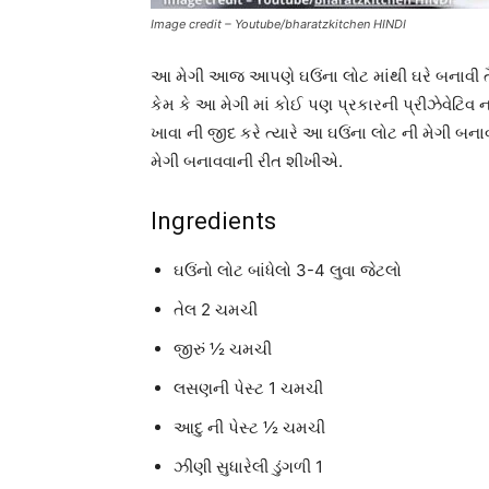
Image credit – Youtube/bharatzkitchen HINDI
આ મેગી આજ આપણે ઘઉંના લોટ માંથી ઘરે બનાવી તૈ
કેમ કે આ મેગી માં કોઈ પણ પ્રકારની પ્રીઝેવે
ખાવા ની જીદ કરે ત્યારે આ ઘઉંના લોટ ની મેગી બ
મેગી બનાવવાની રીત શીખીએ.
Ingredients
ઘઉંનો લોટ બાંધેલો 3-4 લુવા જેટલો
તેલ 2 ચમચી
જીરું ½ ચમચી
લસણની પેસ્ટ 1 ચમચી
આદુ ની પેસ્ટ ½ ચમચી
ઝીણી સુધારેલી ડુંગળી 1