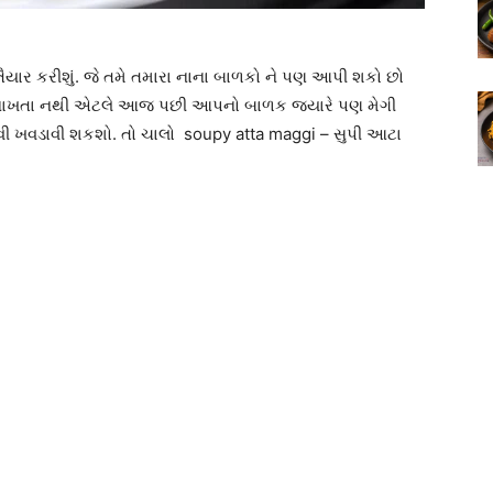
યાર કરીશું. જે તમે તમારા નાના બાળકો ને પણ આપી શકો છો
ટિવ નાખતા નથી એટલે આજ પછી આપનો બાળક જ્યારે પણ મેગી
નાવી ખવડાવી શકશો. તો ચાલો soupy atta maggi – સુપી આટા