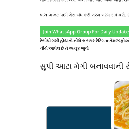
પાંચ મિનિટ પછી ગેસ બંધ કરી ગરમ ગરમ સર્વ કરો. 
Join WhatsApp Group For Daily Update
રેસીપી ગમી હોય તો નીચે ⭐ સ્ટાર રેટિંગ ⭐ તેમજ ફ
નીચે આપેલ છે તે અચૂક જુવો
સુપી આટા મેગી બનાવવાની 