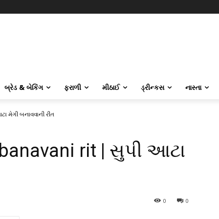
બ્રેડ & બેકિંગ
ફરાળી
મીઠાઈ
ડ્રીન્કસ
નાસ્તા
ટા મેગી બનાવવાની રીત
banavani rit | સુપી આટા
0
0