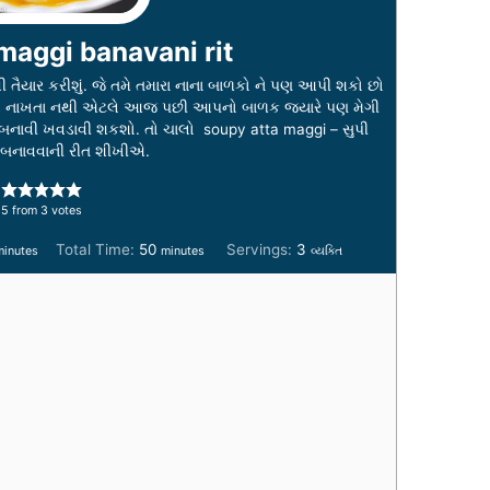
maggi banavani rit
તૈયાર કરીશું. જે તમે તમારા નાના બાળકો ને પણ આપી શકો છો
વેટિવ નાખતા નથી એટલે આજ પછી આપનો બાળક જ્યારે પણ મેગી
ી બનાવી ખવડાવી શકશો. તો ચાલો soupy atta maggi – સુપી
 બનાવવાની રીત શીખીએ.
5
from
3
votes
m
m
Total Time:
50
Servings:
3
minutes
minutes
વ્યક્તિ
i
n
u
t
e
s