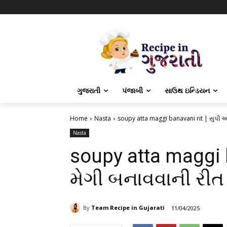
ગુજરાતી
પંજાબી
સાઉથ ઇન્ડિયન
Home
Nasta
soupy atta maggi banavani rit | સુપી આ
Nasta
soupy atta maggi 
મેગી બનાવવાની રીત
By
Team Recipe in Gujarati
11/04/2025