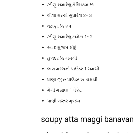
ઝીણું સમારેલું કેપ્સિકમ ½
લીલા મરચાં સુધારેલ 2- 3
વટાણા ¼ કપ
ઝીણું સમારેલું ટામેટાં 1- 2
સ્વાદ મુજબ મીઠું
હળદર ½ ચમચી
લાલ મરચનો પાઉડર 1 ચમચી
ધાણા જીરું પાઉડર ½ ચમચી
મેગી મસાલા 1 પેકેટ
પાણી જરૂર મુજબ
soupy atta maggi banavani