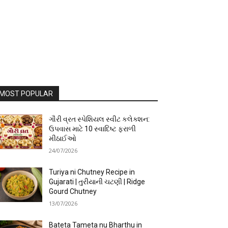
MOST POPULAR
ગૌરી વ્રત સ્પેશિયલ સ્વીટ કલેક્શન:
ઉપવાસ માટે 10 સ્વાદિષ્ટ ફરાળી
મીઠાઈઓ
24/07/2026
Turiya ni Chutney Recipe in
Gujarati | તુરીયાની ચટણી | Ridge
Gourd Chutney
13/07/2026
Bateta Tameta nu Bharthu in