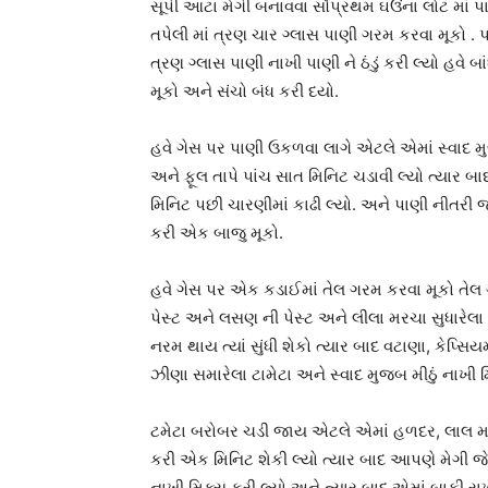
સૂપી આટા મેગી બનાવવા સૌપ્રથમ ઘઉંના લોટ માં પ
તપેલી માં ત્રણ ચાર ગ્લાસ પાણી ગરમ કરવા મૂકો . 
ત્રણ ગ્લાસ પાણી નાખી પાણી ને ઠંડું કરી લ્યો હવે બ
મૂકો અને સંચો બંધ કરી દયો.
હવે ગેસ પર પાણી ઉકળવા લાગે એટલે એમાં સ્વાદ મુજ
અને ફૂલ તાપે પાંચ સાત મિનિટ ચડાવી લ્યો ત્યાર બા
મિનિટ પછી ચારણીમાં કાઢી લ્યો. અને પાણી નીતર
કરી એક બાજુ મૂકો.
હવે ગેસ પર એક કડાઈમાં તેલ ગરમ કરવા મૂકો તેલ 
પેસ્ટ અને લસણ ની પેસ્ટ અને લીલા મરચા સુધારેલા ન
નરમ થાય ત્યાં સુંધી શેકો ત્યાર બાદ વટાણા, કેપ્સિ
ઝીણા સમારેલા ટામેટા અને સ્વાદ મુજબ મીઠું નાખી મિ
ટમેટા બરોબર ચડી જાય એટલે એમાં હળદર, લાલ મરચ
કરી એક મિનિટ શેકી લ્યો ત્યાર બાદ આપણે મેગી જે
નાખી મિક્સ કરી લ્યો અને ત્યાર બાદ એમાં બાફી રાખ