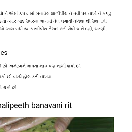
 ને એમાં કપડા માં બનાવેલ થાળીપીથ ને તવી પર નાખો ને કપડું
દયો ત્યાર બાદ ઉપરના ભાગમાં તેલ લગાવી તવિથા થી ઉથલાવી
 લ્યો આમ બધી જ થાળીપીથ તૈયાર કરી લેવી અને દહી, ચટણી,
tes
ો છો અનેટમને ભાવતા શાક પણ નાખી શકો છો
શકો છો વચ્ચે હોલ કરી નાખવા
રી શકો છો
alipeeth banavani rit