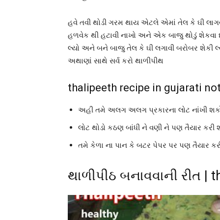
હવે તવી થોડી ગરમ થાય એટલે એમાં તેલ કે ઘી લાગવો
હળવેક થી હટાવી નાખો અને એક બાજુ થોડું શેકવા 
લ્યો અને બને બાજુ તેલ કે ઘી લગાવી બરોબર શેકી
અથાણાં સાથે સર્વ કરો થાળીપીથ
thalipeeth recipe in gujarati no
અહી તમે અલગ અલગ પ્રકારના લોટ નાંખી શક
લોટ થોડો કઠણ બાંધી ને વણી ને પણ તૈયાર કરી 
તમે કેળા ના પાન કે બટર પેપર પર પણ તૈયાર ક
થાળીપીઠ બનાવવાની રીત | th