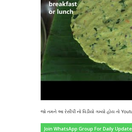
જો તમને આ રેસીપી નો વિડીયો ગમ્યો હોય તો Yo
Join WhatsApp Group For Daily Update