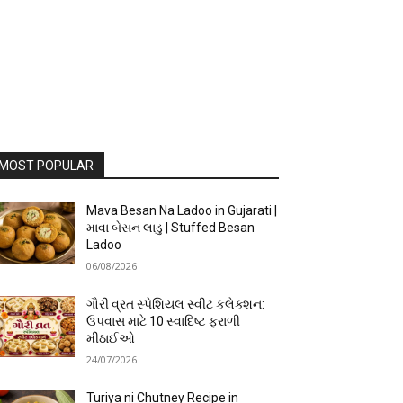
MOST POPULAR
Mava Besan Na Ladoo in Gujarati |
માવા બેસન લાડુ | Stuffed Besan
Ladoo
06/08/2026
ગૌરી વ્રત સ્પેશિયલ સ્વીટ કલેક્શન:
ઉપવાસ માટે 10 સ્વાદિષ્ટ ફરાળી
મીઠાઈઓ
24/07/2026
Turiya ni Chutney Recipe in