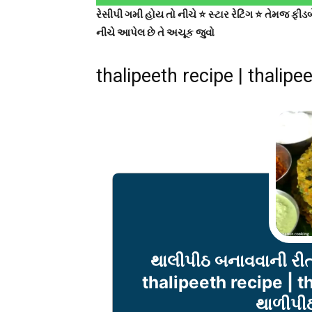
રેસીપી ગમી હોય તો નીચે ⭐ સ્ટાર રેટિંગ ⭐ તેમજ ફ
નીચે આપેલ છે તે અચૂક જુવો
thalipeeth recipe | thalipee
થાલીપીઠ બનાવવાની રીત
thalipeeth recipe | th
થાળીપી