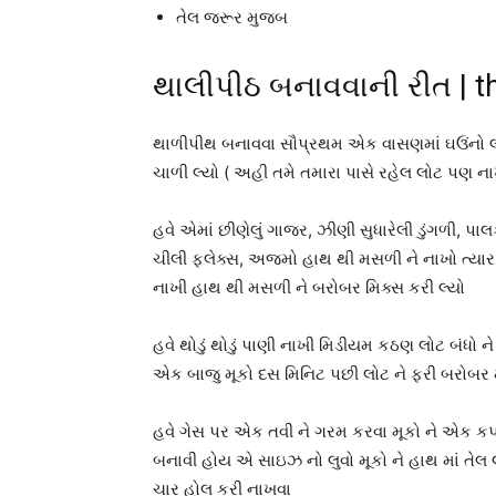
તેલ જરૂર મુજબ
થાલીપીઠ બનાવવાની રીત | tha
થાળીપીથ બનાવવા સૌપ્રથમ એક વાસણમાં ઘઉંનો લો
ચાળી લ્યો ( અહી તમે તમારા પાસે રહેલ લોટ પણ ન
હવે એમાં છીણેલું ગાજર, ઝીણી સુધારેલી ડુંગળી, પ
ચીલી ફ્લેક્સ, અજમો હાથ થી મસળી ને નાખો ત્યાર 
નાખી હાથ થી મસળી ને બરોબર મિક્સ કરી લ્યો
હવે થોડું થોડું પાણી નાખી મિડીયમ કઠણ લોટ બંધો ને
એક બાજુ મૂકો દસ મિનિટ પછી લોટ ને ફરી બરોબર
હવે ગેસ પર એક તવી ને ગરમ કરવા મૂકો ને એક કપડા
બનાવી હોય એ સાઇઝ નો લુવો મૂકો ને હાથ માં તે
ચાર હોલ કરી નાખવા