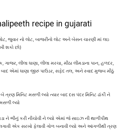
lipeeth recipe in gujarati
ટ, જુવાર નો લોટ, બાજરીનો લોટ અને બેસન ચારણી માં લઇ
ાખી શકો છો)
ાલક, ગાજર, લીલા ધાણા, લીલા મરચા, મીઠા લીમડાના પાન, હળદર,
બાદ એમાં ધાણા જીરું પાઉડર, સફેદ તલ, અને સ્વાદ મુજબ મીઠું
 બે ત્રણ મિનિટ મસળી લ્યો ત્યાર બાદ દસ પંદર મિનિટ ઢાંકી ને
 મસળી લ્યો
 ને ભીનું કરી નીચોવી ને લ્યો એમાં જે સાઇઝ ની થાળીપીથ
લ લગાવી એક સરખો ફેલાવી ગોળ બનાવી લ્યો અને આંગળીથી ત્રણ