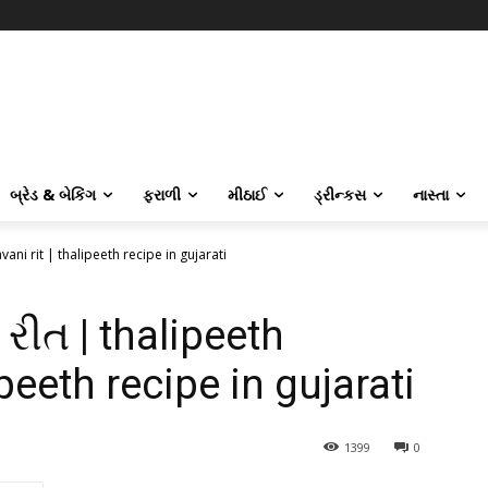
બ્રેડ & બેકિંગ
ફરાળી
મીઠાઈ
ડ્રીન્કસ
નાસ્તા
ani rit | thalipeeth recipe in gujarati
રીત | thalipeeth
ipeeth recipe in gujarati
1399
0