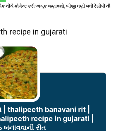
ીડબેક નીચે કોમેન્ટ કરી અચૂક જણાવશો
,
બીજી ઘણી બધી રેસીપી ની
th recipe in gujarati
 | thalipeeth banavani rit |
alipeeth recipe in gujarati |
ઠ બનાવવાની રીત