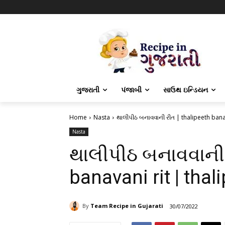
ગુજરાતી
પંજાબી
સાઉથ ઇન્ડિયન
Home
Nasta
થાલીપીઠ બનાવવાની રીત | thalipeeth banav
Nasta
થાલીપીઠ બનાવવાની 
banavani rit | thal
By
Team Recipe in Gujarati
30/07/2022