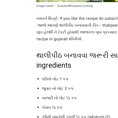
Image credit – Youtube/Bhusanur.cooking
નમસ્તે મિત્રો If you like the recipe do su
આજે આપણે થાલીપીઠ બનાવવાની રીત – thalipeeth 
ખૂબ હેલ્થી ને ટેસ્ટી હોવાથી આજકલ ખૂબ પ્રખ્ય
recipe in gujarati શીખીએ.
થાલીપીઠ બનાવવા જરૂરી સામગ
ingredients
ઘઉંનો લોટ 1 કપ
જુવાર નો લોટ 2 કપ
બાજરી નો લોટ ½ કપ
બેસન ¼ કપ
ઝીણી સુધારેલી ડુંગળી ½ કપ (ઓપ્શનલ છે)