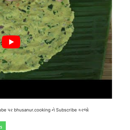
utube પર bhusanur.cooking ને Subscribe કરજો
s