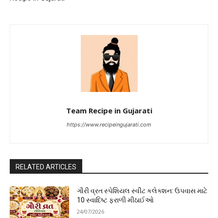
Team Recipe in Gujarati
https://www.recipeingujarati.com
RELATED ARTICLES
ગૌરી વ્રત સ્પેશિયલ સ્વીટ કલેક્શન: ઉપવાસ માટે
10 સ્વાદિષ્ટ ફરાળી મીઠાઈઓ
24/07/2026