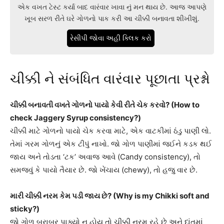
એક વખત ટેસ્ટ કર્યા બાદ વારંવાર ખાવા નું મન થાય છે. આજ આપણે
ખૂબ સરળ રીતે ઘરે ગોળનો પાક કરી આ ચીક્કી બનાવતા શીખીશું.
રેસીપી જોવા અહી ક્લિક કરો
ચીક્કી ને સંબંધિત વારંવાર પૂછાતા પ્રશ્નો
ચીક્કી બનાવતી વખતે ગોળનો પાયો કેવી રીતે ચેક કરવો? (How to
check Jaggery Syrup consistency?)
ચીક્કી માટે ગોળનો પાયો ચેક કરવા માટે, એક વાટકીમાં ઠંડુ પાણી લો.
તેમાં ગરમ ગોળનું એક ટીપું નાખો. જો ગોળ પાણીમાં જઈને કડક થઈ
જાય અને તોડતા ‘ટક’ અવાજ આવે (Candy consistency), તો
સમજવું કે પાયો તૈયાર છે. જો ખેંચાય (chewy), તો હજુ વાર છે.
મારી ચીક્કી નરમ કેમ પડી જાય છે? (Why is my Chikki soft and
sticky?)
જો ગોળ બરાબર પાક્યો ન હોય તો ચીક્કી નરમ રહે છે અને દાંતમાં