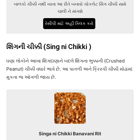
બાળકો ચીક્કી નથી ખાતા આ રીતે બનાવો ચોકલેટ સિંગ ચીક્કી સામે
ચાલી ને માંગશે
રેસીપી માટે અહી ક્લિક કરો
શિંગની ચીક્કી (Sing ni Chikki )
ઘણા લોકોને આખા શિંગદાણાને બદલે શિંગના ભુક્કાની (Crushed
Peanut) ચીક્કી વધારે ભાવે છે. આ પાતળી અને ક્રિસ્પી ચીક્કી મોઢામાં
મુકતા જ ઓગળી જાય છે.
Singa ni Chikki Banavani Rit