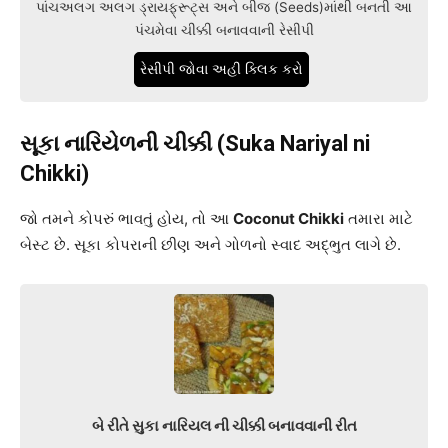
પાંચઅલગ અલગ ડ્રાયફ્રૂટ્સ અને બીજ (Seeds)માંથી બનતી આ
પંચમેવા ચીક્કી બનાવવાની રેસીપી
રેસીપી જોવા અહી ક્લિક કરો
સૂકા નારિયેળની ચીક્કી (Suka Nariyal ni
Chikki)
જો તમને કોપરું ભાવતું હોય, તો આ
Coconut Chikki
તમારા માટે
બેસ્ટ છે. સૂકા કોપરાની છીણ અને ગોળનો સ્વાદ અદ્ભુત લાગે છે.
બે રીતે સુકા નારિયલ ની ચીક્કી બનાવવાની રીત