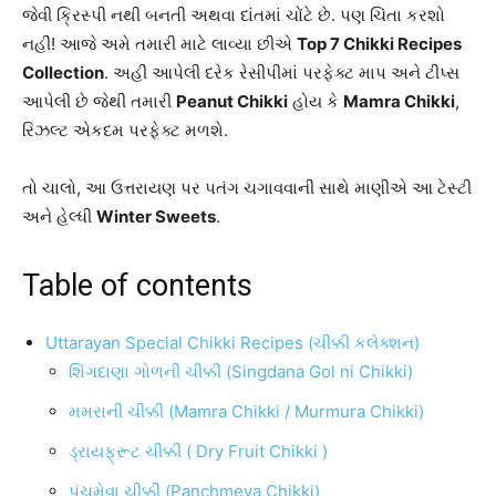
જેવી ક્રિસ્પી નથી બનતી અથવા દાંતમાં ચોંટે છે. પણ ચિંતા કરશો
નહીં! આજે અમે તમારી માટે લાવ્યા છીએ
Top 7 Chikki Recipes
Collection
. અહીં આપેલી દરેક રેસીપીમાં પરફેક્ટ માપ અને ટીપ્સ
આપેલી છે જેથી તમારી
Peanut Chikki
હોય કે
Mamra Chikki
,
રિઝલ્ટ એકદમ પરફેક્ટ મળશે.
તો ચાલો, આ ઉત્તરાયણ પર પતંગ ચગાવવાની સાથે માણીએ આ ટેસ્ટી
અને હેલ્ધી
Winter Sweets
.
Table of contents
Uttarayan Special Chikki Recipes (ચીક્કી કલેક્શન)
શિંગદાણા ગોળની ચીક્કી (Singdana Gol ni Chikki)
મમરાની ચીક્કી (Mamra Chikki / Murmura Chikki)
ડ્રાયફ્રૂટ ચીક્કી ( Dry Fruit Chikki )
પંચમેવા ચીક્કી (Panchmeva Chikki)