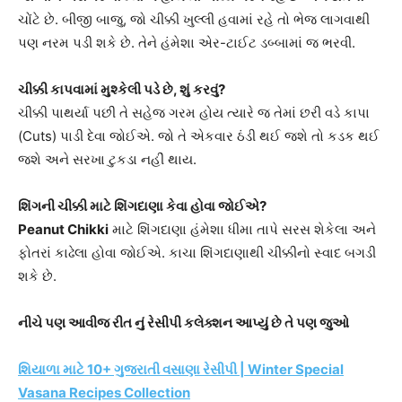
ચોંટે છે. બીજી બાજુ, જો ચીક્કી ખુલ્લી હવામાં રહે તો ભેજ લાગવાથી
પણ નરમ પડી શકે છે. તેને હંમેશા એર-ટાઈટ ડબ્બામાં જ ભરવી.
ચીક્કી કાપવામાં મુશ્કેલી પડે છે, શું કરવું?
ચીક્કી પાથર્યા પછી તે સહેજ ગરમ હોય ત્યારે જ તેમાં છરી વડે કાપા
(Cuts) પાડી દેવા જોઈએ. જો તે એકવાર ઠંડી થઈ જશે તો કડક થઈ
જશે અને સરખા ટુકડા નહીં થાય.
શિંગની ચીક્કી માટે શિંગદાણા કેવા હોવા જોઈએ?
Peanut Chikki
માટે શિંગદાણા હંમેશા ધીમા તાપે સરસ શેકેલા અને
ફોતરાં કાઢેલા હોવા જોઈએ. કાચા શિંગદાણાથી ચીક્કીનો સ્વાદ બગડી
શકે છે.
નીચે પણ આવીજ રીત નું રેસીપી કલેક્શન આપ્યું છે તે પણ જુઓ
શિયાળા માટે 10+ ગુજરાતી વસાણા રેસીપી | Winter Special
Vasana Recipes Collection