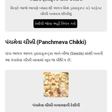
મિત્રો આજે આપણે બધાય થી અલગ મિક્ષ ડ્રાયફ્રૂટ વડે પરફેક્ટ
ચીક્કી બનાવતા શીખીશું
રેસીપી જોવા અહી ક્લિક કરો
પંચમેવા ચીક્કી (Panchmeva Chikki)
પાંચ અલગ અલગ ડ્રાયફ્રૂટ્સ અને બીજ (Seeds) માંથી બનતી
આ પંચમેવા ચીક્કી ખાવામાં ખૂબ જ પૌષ્ટિક છે.
પંચમેવા ચીક્કી બનાવવાની રેસીપી