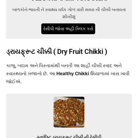
બાળકોને ભાવતી ને સ્વાથ્ય વર્ધક ગોળ વારી મમરા ની ચીક્કી બનાવતા
શીખીશું
રેસીપી જોવા અહી ક્લિક કરો
ડ્રાયફ્રૂટ ચીક્કી ( Dry Fruit Chikki )
કાજુ, બદામ અને પિસ્તામાંથી બનતી આ શાહી ચીક્કી સ્વાદ અને
સ્વાસ્થ્યનો ખજાનો છે. આ
Healthy Chikki
શિયાળામાં ખાસ ખાવી
જોઈએ.
સ્વાદિષ્ટ ડ્રાયફ્રૂટ ચીક્કી ની રેસીપી