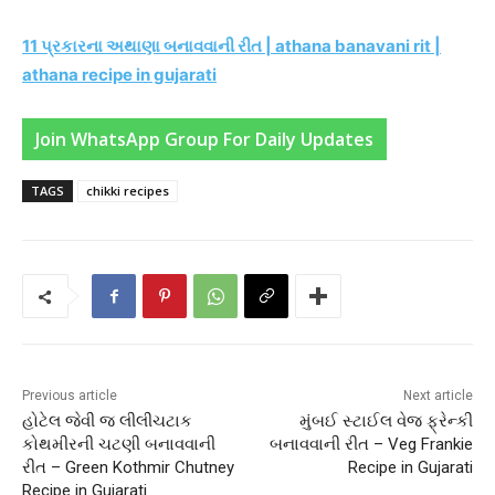
11 પ્રકારના અથાણા બનાવવાની રીત | athana banavani rit |
athana recipe in gujarati
Join WhatsApp Group For Daily Updates
TAGS
chikki recipes
Previous article
Next article
હોટેલ જેવી જ લીલીચટાક
મુંબઈ સ્ટાઈલ વેજ ફ્રેન્કી
કોથમીરની ચટણી બનાવવાની
બનાવવાની રીત – Veg Frankie
રીત – Green Kothmir Chutney
Recipe in Gujarati
Recipe in Gujarati