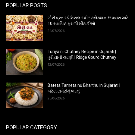
POPULAR POSTS
ગૌરી વ્રત સ્પેશિયલ સ્વીટ કલેક્શન: ઉપવાસ માટે
10 સ્વાદિષ્ટ ફરાળી મીઠાઈઓ
24/07/2026
Turiya ni Chutney Recipe in Gujarati |
તુરીયાની ચટણી | Ridge Gourd Chutney
13/07/2026
Bateta Tameta nu Bharthu in Gujarati |
બટેટા ટામેટાંનું ભરથું
25/06/2026
POPULAR CATEGORY