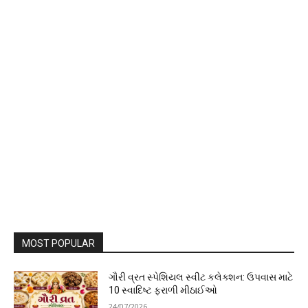
MOST POPULAR
ગૌરી વ્રત સ્પેશિયલ સ્વીટ કલેક્શન: ઉપવાસ માટે
10 સ્વાદિષ્ટ ફરાળી મીઠાઈઓ
24/07/2026