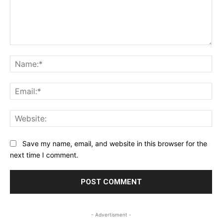
Comment:
Na
Ema
Web
Save my name, email, and website in this browser for the
next time I comment.
- Advertisment -