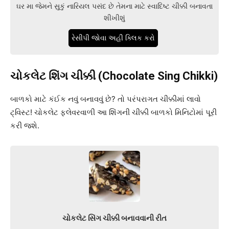
ઘર મા જેમને સુકું નારિયલ પસંદ છે તેમના માટે સ્વાદિષ્ટ ચીક્કી બનાવતા
શીખીશું
રેસીપી જોવા અહી ક્લિક કરો
ચોકલેટ શિંગ ચીક્કી (Chocolate Sing Chikki)
બાળકો માટે કંઈક નવું બનાવવું છે? તો પરંપરાગત ચીક્કીમાં લાવો
ટ્વિસ્ટ! ચોકલેટ ફ્લેવરવાળી આ શિંગની ચીક્કી બાળકો મિનિટોમાં પૂરી
કરી જશે.
ચોકલેટ સિંગ ચીક્કી બનાવવાની રીત