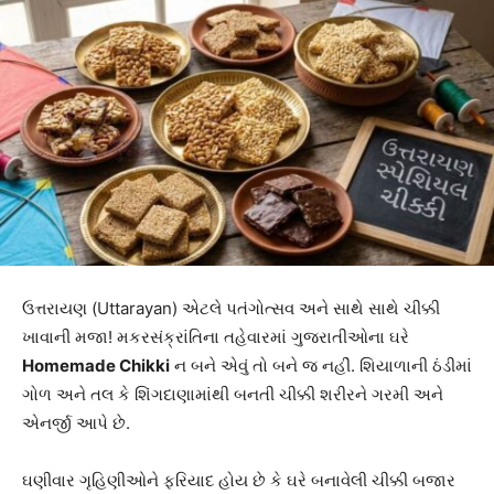
ઉત્તરાયણ (Uttarayan) એટલે પતંગોત્સવ અને સાથે સાથે ચીક્કી
ખાવાની મજા! મકરસંક્રાંતિના તહેવારમાં ગુજરાતીઓના ઘરે
Homemade Chikki
ન બને એવું તો બને જ નહીં. શિયાળાની ઠંડીમાં
ગોળ અને તલ કે શિંગદાણામાંથી બનતી ચીક્કી શરીરને ગરમી અને
એનર્જી આપે છે.
ઘણીવાર ગૃહિણીઓને ફરિયાદ હોય છે કે ઘરે બનાવેલી ચીક્કી બજાર