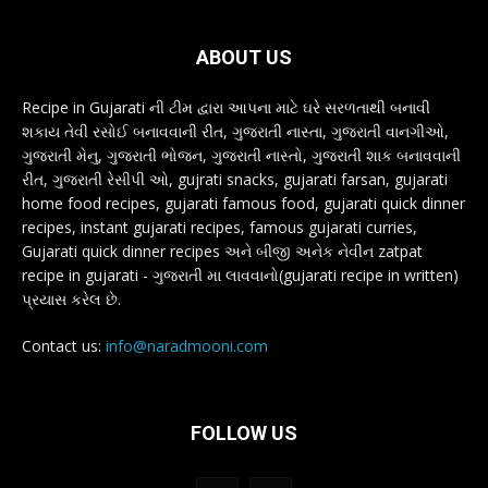
ABOUT US
Recipe in Gujarati ની ટીમ દ્વારા આપના માટે ઘરે સરળતાથી બનાવી
શકાય તેવી રસોઈ બનાવવાની રીત, ગુજરાતી નાસ્તા, ગુજરાતી વાનગીઓ,
ગુજરાતી મેનુ, ગુજરાતી ભોજન, ગુજરાતી નાસ્તો, ગુજરાતી શાક બનાવવાની
રીત, ગુજરાતી રેસીપી ઓ, gujrati snacks, gujarati farsan, gujarati
home food recipes, gujarati famous food, gujarati quick dinner
recipes, instant gujarati recipes, famous gujarati curries,
Gujarati quick dinner recipes અને બીજી અનેક નેવીન zatpat
recipe in gujarati - ગુજરાતી મા લાવવાનો(gujarati recipe in written)
પ્રયાસ કરેલ છે.
Contact us:
info@naradmooni.com
FOLLOW US