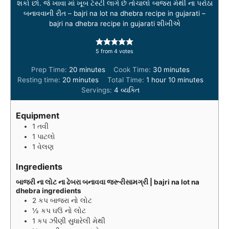
શકો છો. જે ખાવા માં ખૂબ ટેસ્ટી લાગે છે તોચાલો બાજરા મેથી ના પરોઠા
બનાવવાની રીત – bajri na lot na dhebra recipe in gujarati –
bajri na dhebra recipe in gujarati શીખીએ
5
from
4
votes
m
m
Prep Time:
20
minutes
Cook Time:
30
minutes
m
i
h
i
m
Resting time:
20
minutes
Total Time:
1
hour
10
minutes
i
n
o
n
i
Servings:
4
વ્યક્તિ
n
u
u
u
n
u
t
r
t
u
Equipment
t
e
e
t
1 તવી
e
s
s
e
1 પાટલો
s
s
1 વેલણ
Ingredients
બાજરી ના લોટ ના ઢેબરા બનાવવા જરૂરીસામગ્રી | bajri na lot na
dhebra ingredients
2
કપ
બાજરા નો લોટ
½
કપ
ઘઉં નો લોટ
1
કપ
ઝીણી સુધારેલી મેથી