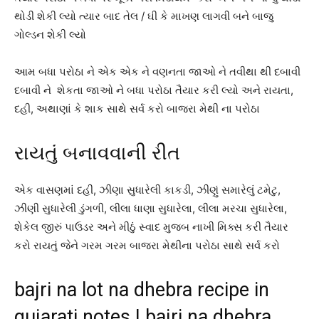
થોડી શેકી લ્યો ત્યાર બાદ તેલ / ઘી કે માખણ લાગવી બને બાજુ
ગોલ્ડન શેકી લ્યો
આમ બધા પરોઠા ને એક એક ને વણનતા જાઓ ને તવીથા થી દબાવી
દબાવી ને શેકતા જાઓ ને બધા પરોઠા તૈયાર કરી લ્યો અને રાયતા,
દહી, અથાણાં કે શાક સાથે સર્વ કરો બાજરા મેથી ના પરોઠા
રાયતું બનાવવાની રીત
એક વાસણમાં દહી, ઝીણા સુધારેલી કાકડી, ઝીણું સમારેલું ટમેટુ,
ઝીણી સુધારેલી ડુંગળી, લીલા ધાણા સુધારેલા, લીલા મરચા સુધારેલા,
શેકેલ જીરું પાઉડર અને મીઠું સ્વાદ મુજબ નાખી મિક્સ કરી તૈયાર
કરો રાયતું જેને ગરમ ગરમ બાજરા મેથીના પરોઠા સાથે સર્વ કરો
bajri na lot na dhebra recipe in
gujarati notes | bajri na dhebra