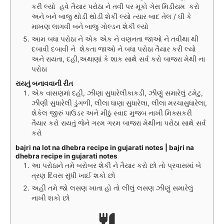
કરી લ્યો હવે તૈયાર પરોઠા ને તવી પર મૂકો ગેસ મિડીયમ કરો
અને બને બાજુ થોડી થોડી શેકી લ્યો ત્યાર બાદ તેલ / ઘી કે
માખણ લાગવી બને બાજુ ગોલ્ડન શેકી લ્યો
આમ બધા પરોઠા ને એક એક ને વણનતા જાઓ ને તવીથા થી
દબાવી દબાવી ને શેકતા જાઓ ને બધા પરોઠા તૈયાર કરી લ્યો
અને રાયતા, દહી,અથાણાં કે શાક સાથે સર્વ કરો બાજરા મેથી ના
પરોઠા
રાયતું બનાવવાની રીત
એક વાસણમાં દહી, ઝીણા સુધારેલીકાકડી, ઝીણું સમારેલું ટમેટુ,
ઝીણી સુધારેલી ડુંગળી, લીલા ધાણા સુધારેલા, લીલા મરચાસુધારેલા,
શેકેલ જીરું પાઉડર અને મીઠું સ્વાદ મુજબ નાખી મિક્સકરી
તૈયાર કરો રાયતું જેને ગરમ ગરમ બાજરા મેથીના પરોઠા સાથે સર્વ
કરો
bajri na lot na dhebra recipe in gujarati notes | bajri na
dhebra recipe in gujarati notes
આ પરોઠાને તમે બરોબર શેકી ને તૈયાર કરો છો તો પ્રવાસમાં બે
ત્રણ દિવસ સુંધી ખાઈ શકો છો
અહી તમે જો લસણ ખાતા હો તો લીલું લસણ ઝીણું સમારેલું
નાખી શકો છો