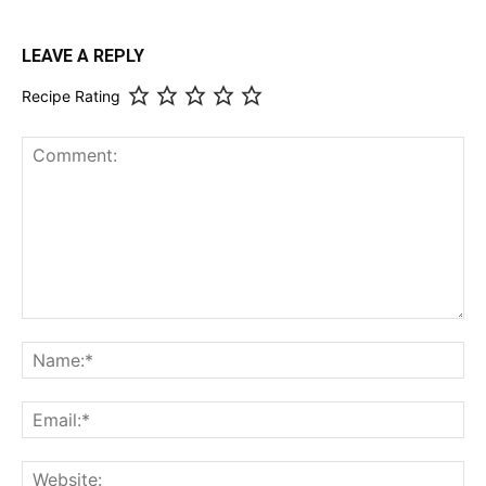
LEAVE A REPLY
Recipe Rating
Comment:
Na
Ema
Web