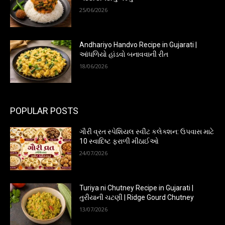
25/06/2026
Andhariyo Handvo Recipe in Gujarati |
આંધળિયો હાંડવો બનાવવાની રીત
18/06/2026
POPULAR POSTS
ગૌરી વ્રત સ્પેશિયલ સ્વીટ કલેક્શન: ઉપવાસ માટે
10 સ્વાદિષ્ટ ફરાળી મીઠાઈઓ
24/07/2026
Turiya ni Chutney Recipe in Gujarati |
તુરીયાની ચટણી | Ridge Gourd Chutney
13/07/2026