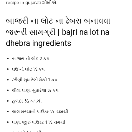
recipe in gujarati શીખીએ.
બાજરી ના લોટ ના ઢેબરા બનાવવા
જરૂરી સામગ્રી | bajri na lot na
dhebra ingredients
બાજરા નો લોટ 2 કપ
ઘઉં નો લોટ ½ કપ
ઝીણી સુધારેલી મેથી 1 કપ
લીલા ધાણા સુધારેલા ¼ કપ
હળદર ½ ચમચી
લાલ મરચાનો પાઉડર ½ ચમચી
ધાણા જીરું પાઉડર 1 ½ ચમચી