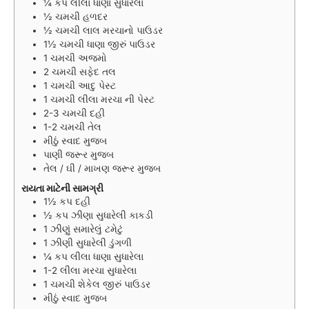
¼
કપ
લીલા ધાણા સુધારેલા
½
ચમચી
હળદર
½
ચમચી
લાલ મરચાનો પાઉડર
1½
ચમચી
ધાણા જીરું પાઉડર
1
ચમચી
અજમો
2
ચમચી
સફેદ તલ
1
ચમચી
આદુ પેસ્ટ
1
ચમચી
લીલા મરચા ની પેસ્ટ
2-3
ચમચી
દહી
1-2
ચમચી
તેલ
મીઠું સ્વાદ મુજબ
પાણી જરૂર મુજબ
તેલ / ઘી / માખણ જરૂર મુજબ
રાયતા માટેની સામગ્રી
1½
કપ
દહી
½
કપ
ઝીણા સુધારેલી કાકડી
1
ઝીણું સમારેલું ટમેટું
1
ઝીણી સુધારેલી ડુંગળી
¼
કપ
લીલા ધાણા સુધારેલા
1-2
લીલા મરચા સુધારેલા
1
ચમચી
શેકેલ જીરું પાઉડર
મીઠું સ્વાદ મુજબ