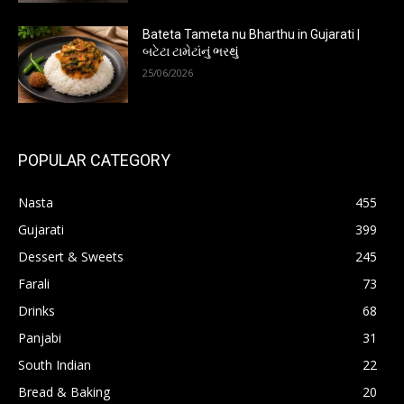
Bateta Tameta nu Bharthu in Gujarati |
બટેટા ટામેટાંનું ભરથું
25/06/2026
POPULAR CATEGORY
Nasta
455
Gujarati
399
Dessert & Sweets
245
Farali
73
Drinks
68
Panjabi
31
South Indian
22
Bread & Baking
20