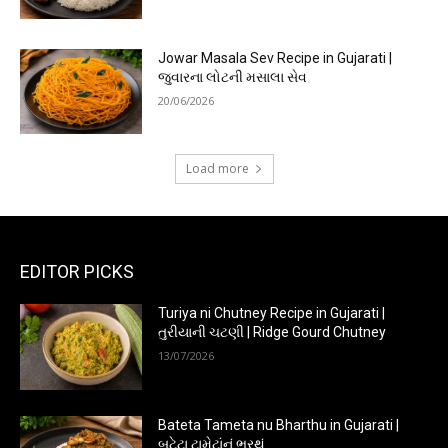
Jowar Masala Sev Recipe in Gujarati |
જુવારના લોટની મસાલા સેવ
20/06/2026
Load more
EDITOR PICKS
Turiya ni Chutney Recipe in Gujarati |
તુરીયાની ચટણી | Ridge Gourd Chutney
13/07/2026
Bateta Tameta nu Bharthu in Gujarati |
બટેટા ટામેટાંનું ભરથું