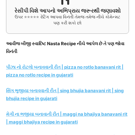
રેસીપી વિશે આપનો અભિપ્રાય જરૂરથી જણાવશો
ઉપર ⭐⭐⭐⭐⭐ રેટિંગ આપવા વિનંતી તેમજ તમેજ નીચે કોમેન્મટ
પણ કરી શકો છો
આવીજ બીજી સ્વાદિષ્ટ Nasta Recipe નીચે આપેલ છે તે પણ જોવા
વિનંતી
પીઝા નો રોટલો બનાવવાની રીત | pizza no rotlo banavani rit |
pizza no rotlo recipe in gujarati
સિંગ ભુજીયા બનાવવાની રીત | sing bhujia banavani rit | sing
bhujia recipe in gujarati
મેગી ના ભજીયા બનાવાની રીત | maggi na bhajiya banavani rit
| maggi bhajiya recipe in gujarati