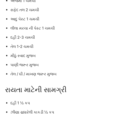
અજમો 1 ચમચી
સફેદ તલ 2 ચમચી
આદુ પેસ્ટ 1 ચમચી
લીલા મરચા ની પેસ્ટ 1 ચમચી
દહી 2-3 ચમચી
તેલ 1-2 ચમચી
મીઠું સ્વાદ મુજબ
પાણી જરૂર મુજબ
તેલ / ઘી / માખણ જરૂર મુજબ
રાયતા માટેની સામગ્રી
દહી 1 ½ કપ
ઝીણા સુધારેલી કાકડી ½ કપ