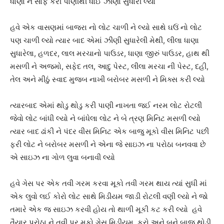
ધાણા ને સાફ કરી પાણીથી ધોઈ ઝીણા સુધારી લ્યો
હવે એક વાસણમાં બાજરા નો લોટ ચાળી ને લ્યો સાથે ઘઉં નો લોટ
પણ ચાળી લ્યો ત્યાર બાદ એમાં ઝીણી સુધારેલી મેથી, લીલા ધાણા
સુધારેલા, હળદર, લાલ મરચાનો પાઉડર, ધાણા જીરું પાઉડર, હાથ થી
મસળી ને અજમો, સફેદ તલ, આદુ પેસ્ટ, લીલા મરચા ની પેસ્ટ, દહી,
તેલ અને મીઠું સ્વાદ મુજબ નાખી બરોબર મસળી ને મિક્સ કરી લ્યો
ત્યારબાદ એમાં થોડુ થોડુ કરી પાણી નાખતા જઈ નરમ લોટ રોટલી
જેવો લોટ બાંધી લ્યો ને બાંધેલા લોટ ને બે ત્રણ મિનિટ મસળી લ્યો
ત્યાર બાદ ઢાંકી ને પંદર વીસ મિનિટ એક બાજુ મૂકો વીસ મિનિટ પછી
ફરી લોટ ને બરોબર મસળી ને એના જે સાઇઝ ના પરોઠા બનવવા છે
એ સાઇઝ ના ગોળ લુવા બનાવી લ્યો
હવે ગેસ પર એક તવી ગરમ કરવા મૂકો તવી ગરમ થાય ત્યાં સુધી માં
એક લુવો લઈ કોરો લોટ સાથે મિડીયમ જાડી રોટલી વણી લ્યો ને જો
તમારે એક જ સાઇઝ કરવી હોય તો થાળી મૂકી કટ કરી લ્યો હવે
તૈયાર પરોઠા ને તવી પર મૂકો ગેસ મિડીયમ કરો અને બને બાજુ થોડી