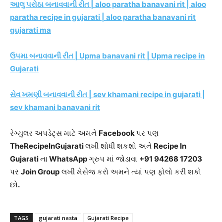
આલુ પરોઠા બનાવવાની રીત | aloo paratha banavani rit | aloo
paratha recipe in gujarati | aloo paratha banavani rit
gujarati ma
ઉપમા બનાવવાની રીત | Upma banavani rit | Upma recipe in
Gujarati
સેવ ખમણી બનાવવાની રીત | sev khamani recipe in gujarati |
sev khamani banavani rit
રેગ્યુલર અપડેટ્સ માટે અમને
Facebook
પર પણ
TheRecipeInGujarati
લખી શોધી શકશો અને
Recipe In
Gujarati
ના
WhatsApp
ગ્રુપ માં જોડાવા
+91 94268 17203
પર
Join Group
લખી મેસેજ કરો અમને ત્યાં પણ ફોલો કરી શકો
છો
.
TAGS
gujarati nasta
Gujarati Recipe