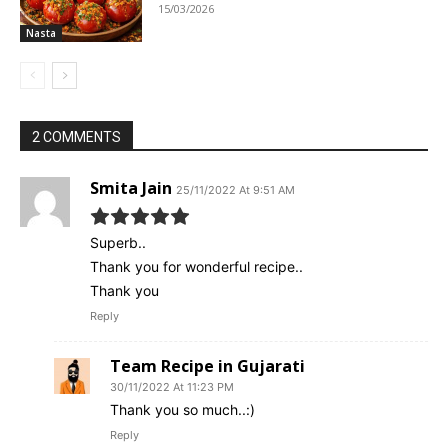
15/03/2026
Nasta
2 COMMENTS
Smita Jain
25/11/2022 At 9:51 AM
Superb..
Thank you for wonderful recipe..
Thank you
Reply
Team Recipe in Gujarati
30/11/2022 At 11:23 PM
Thank you so much..:)
Reply