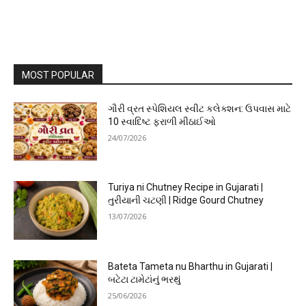
MOST POPULAR
ગૌરી વ્રત સ્પેશિયલ સ્વીટ કલેક્શન: ઉપવાસ માટે
10 સ્વાદિષ્ટ ફરાળી મીઠાઈઓ
24/07/2026
Turiya ni Chutney Recipe in Gujarati |
તુરીયાની ચટણી | Ridge Gourd Chutney
13/07/2026
Bateta Tameta nu Bharthu in Gujarati |
બટેટા ટામેટાંનું ભરથું
25/06/2026