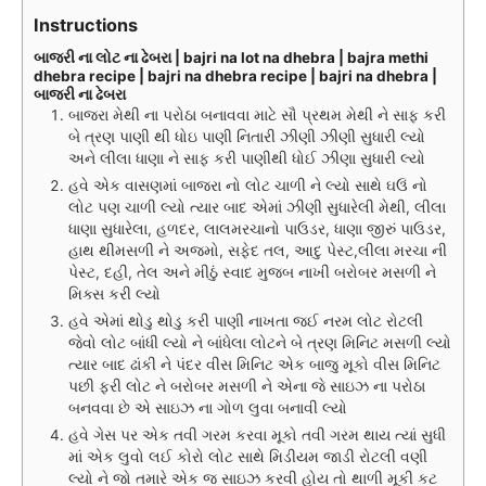
Instructions
બાજરી ના લોટ ના ઢેબરા | bajri na lot na dhebra | bajra methi
dhebra recipe | bajri na dhebra recipe | bajri na dhebra |
બાજરી ના ઢેબરા
બાજરા મેથી ના પરોઠા બનાવવા માટે સૌ પ્રથમ મેથી ને સાફ કરી
બે ત્રણ પાણી થી ધોઇ પાણી નિતારી ઝીણી ઝીણી સુધારી લ્યો
અને લીલા ધાણા ને સાફ કરી પાણીથી ધોઈ ઝીણા સુધારી લ્યો
હવે એક વાસણમાં બાજરા નો લોટ ચાળી ને લ્યો સાથે ઘઉં નો
લોટ પણ ચાળી લ્યો ત્યાર બાદ એમાં ઝીણી સુધારેલી મેથી, લીલા
ધાણા સુધારેલા, હળદર, લાલમરચાનો પાઉડર, ધાણા જીરું પાઉડર,
હાથ થીમસળી ને અજમો, સફેદ તલ, આદુ પેસ્ટ,લીલા મરચા ની
પેસ્ટ, દહી, તેલ અને મીઠું સ્વાદ મુજબ નાખી બરોબર મસળી ને
મિક્સ કરી લ્યો
હવે એમાં થોડુ થોડુ કરી પાણી નાખતા જઈ નરમ લોટ રોટલી
જેવો લોટ બાંધી લ્યો ને બાંધેલા લોટને બે ત્રણ મિનિટ મસળી લ્યો
ત્યાર બાદ ઢાંકી ને પંદર વીસ મિનિટ એક બાજુ મૂકો વીસ મિનિટ
પછી ફરી લોટ ને બરોબર મસળી ને એના જે સાઇઝ ના પરોઠા
બનવવા છે એ સાઇઝ ના ગોળ લુવા બનાવી લ્યો
હવે ગેસ પર એક તવી ગરમ કરવા મૂકો તવી ગરમ થાય ત્યાં સુધી
માં એક લુવો લઈ કોરો લોટ સાથે મિડીયમ જાડી રોટલી વણી
લ્યો ને જો તમારે એક જ સાઇઝ કરવી હોય તો થાળી મૂકી કટ