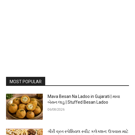
MOST POPULAR
Mava Besan Na Ladoo in Gujarati | માવા
બેસન લાડુ | Stuffed Besan Ladoo
06/08/2026
ગૌરી વ્રત સ્પેશિયલ સ્વીટ કલેક્શન: ઉપવાસ માટે