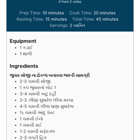
4
from
2
votes
m
m
Prep Time:
10
minutes
Cook Time:
20
minutes
i
m
i
m
Resting Time:
15
minutes
Total Time:
45
minutes
n
i
n
i
Servings:
2
વ્યક્તિ
u
n
u
n
t
u
t
u
Equipment
e
t
e
t
1 કડાઈ
s
e
s
e
1 થાળી
s
s
Ingredients
જુવાર સોજી ના ઢોકળા બનાવવા જરૂરી સામગ્રી
2-3
ચમચી
સોજી
1
કપ
જુવારનો લોટ 1
3-4
ચમચી
ખાટું દહીં
2-3
ઝીણા સુધારેલ લીલા મરચા
4-5
ચમચી
લીલા ધાણા સુધારેલા
½
ચમચી
આદુ પેસ્ટ
1
ચમચી
ઈનો
1
ચમચી
રાઈ
1-2
ચમચી
સફેદતલ
2-3
ચપટી
હિંગ