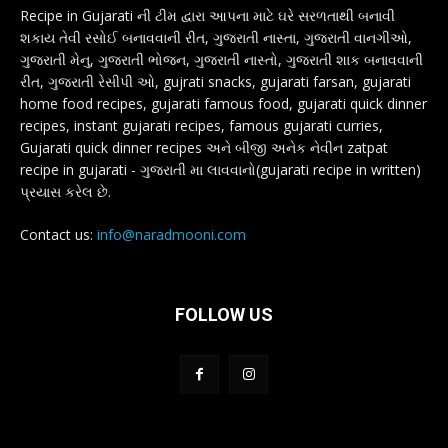
Recipe in Gujarati ની ટીમ દ્વારા આપના માટે ઘરે સરળતાથી બનાવી
શકાય તેવી રસોઈ બનાવવાની રીત, ગુજરાતી નાસ્તા, ગુજરાતી વાનગીઓ,
ગુજરાતી મેનુ, ગુજરાતી ભોજન, ગુજરાતી નાસ્તો, ગુજરાતી શાક બનાવવાની
રીત, ગુજરાતી રેસીપી ઓ, gujrati snacks, gujarati farsan, gujarati
home food recipes, gujarati famous food, gujarati quick dinner
recipes, instant gujarati recipes, famous gujarati curries,
Gujarati quick dinner recipes અને બીજી અનેક નેવીન zatpat
recipe in gujarati - ગુજરાતી મા લાવવાનો(gujarati recipe in written)
પ્રયાસ કરેલ છે.
Contact us:
info@naradmooni.com
FOLLOW US