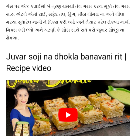
ગેસ પર એક કડાઈમાં બે ત્રણ ચમચી તેલ ગરમ કરવા મૂકો તેલ ગરમ
થાય એટલે એમાં રાઈ, સફેદ તલ, હિંગ, મીઠા લીમડા ના અને લીલા
મરચા સુધારેલ નાખી ને મિક્સ કરી લ્યો અને તૈયાર કરેલ ઢોકળા નાખી
મિક્સ કરી લ્યો અને ચટણી કે સોસ સાથે સર્વ કરો જુવાર સોજી ના
ઢોકળા.
Juvar soji na dhokla banavani rit |
Recipe video