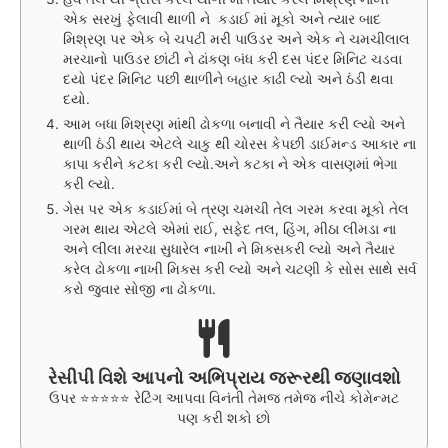
એક સરખું ફેલાવી થાળી ને કડાઈ માં મૂકો અને ત્યાર બાદ
મિશ્રણ પર એક બે ચપટી મરી પાઉડર અને એક ને ચમચીલાલ
મરચાનો પાઉડર છાંટી ને ઢાંકણ બંધ કરી દસ પંદર મિનિટ ચડવા
દયો પંદર મિનિટ પછી થાળીને બહાર કાઢી લ્યો અને ઠંડી થવા
દયો.
આમ બધા મિશ્રણ માંથી ઢોકળા બનાવી ને તૈયાર કરી લ્યો અને
થાળી ઠંડી થાય એટલે ચાકુ થી ચોરસ કેપછી ડાઈમન્ડ આકાર ના
કાપા કરીને કટકા કરી લ્યો.અને કટકા ને એક વાસણમાં ભેગા
કરી લ્યો.
ગેસ પર એક કડાઈમાં બે ત્રણ ચમચી તેલ ગરમ કરવા મૂકો તેલ
ગરમ થાય એટલે એમાં રાઈ, સફેદ તલ, હિંગ, મીઠા લીમડા ના
અને લીલા મરચા સુધારેલ નાખી ને મિક્સકરી લ્યો અને તૈયાર
કરેલ ઢોકળા નાખી મિક્સ કરી લ્યો અને ચટણી કે સોસ સાથે સર્વ
કરો જુવાર સોજી ના ઢોકળા.
રેસીપી વિશે આપનો અભિપ્રાય જરૂરથી જણાવશો
ઉપર ⭐⭐⭐⭐⭐ રેટિંગ આપવા વિનંતી તેમજ તમેજ નીચે કોમેન્મટ
પણ કરી શકો છો