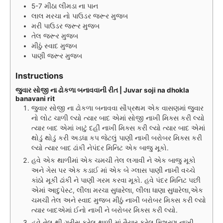
5-7
મીઠા લીમડા ના પાન
લાલ મરચા નો પાઉડર જરૂર મુજબ
મરી પાઉડર જરૂર મુજબ
તેલ જરૂર મુજબ
મીઠું સ્વાદ મુજબ
પાણી જરૂર મુજબ
Instructions
જુવાર સોજી ના ઢોકળા બનાવવાની રીત | Juvar soji na dhokla
banavani rit
જુવાર સોજી ના ઢોકળા બનાવવા સૌપ્રથમ એક વાસણમાં જુવાર
નો લોટ ચાળી લ્યો ત્યાર બાદ એમાં સોજી નાખી મિક્સ કરી લ્યો
ત્યાર બાદ એમાં ખાટું દહીં નાખી મિક્સ કરી લ્યો ત્યાર બાદ એમાં
થોડું થોડું કરી અડધા કપ જેટલું પાણી નાખી બરોબર મિક્સ કરી
લ્યો ત્યાર બાદ ઢાંકી નેપંદર મિનિટ એક બાજુ મૂકો.
હવે એક થાળીમાં એક ચમચી તેલ લગાવી ને એક બાજુ મૂકો
અને ગેસ પર એક કડાઈ માં એક બે ગ્લાસ પાણી નાખી વચ્ચે
કાંઠો મૂકી ઢાંકી ને પાણી ગરમ કરવા મૂકો. હવે પંદર મિનિટ પછી
એમાં આદુપેસ્ટ, લીલા મરચા સુધારેલા, લીલા ધાણા સુધારેલા,એક
ચમચી તેલ અને સ્વાદ મુજબ મીઠું નાખી બરોબર મિક્સ કરી લ્યો
ત્યાર બાદએમાં ઈનો નાખી ને બરોબર મિક્સ કરી લ્યો.
હવે તેલ થી ગ્રીસ કરેલ થાળી માં તૈયાર કરેલ મિશ્રણ નાખી