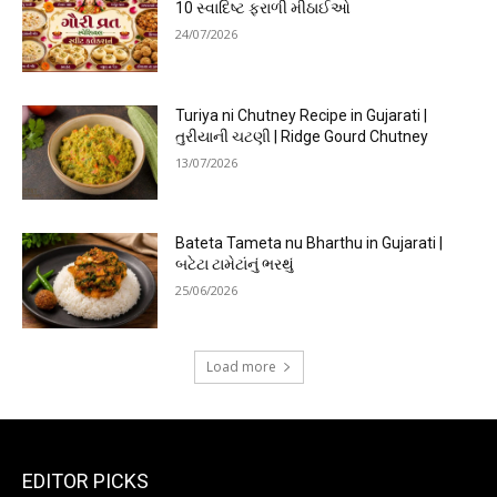
10 સ્વાદિષ્ટ ફરાળી મીઠાઈઓ
24/07/2026
Turiya ni Chutney Recipe in Gujarati |
તુરીયાની ચટણી | Ridge Gourd Chutney
13/07/2026
Bateta Tameta nu Bharthu in Gujarati |
બટેટા ટામેટાંનું ભરથું
25/06/2026
Load more
EDITOR PICKS