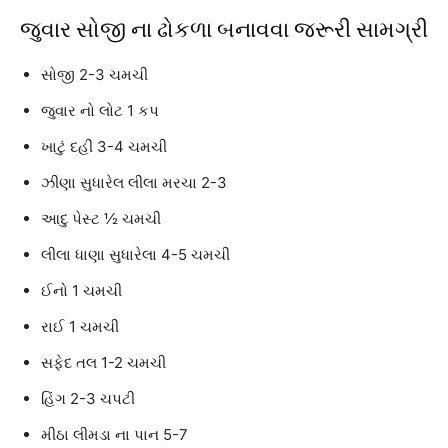
જુવાર સોજી ના ઢોકળા બનાવવા જરૂરી સામગ્રી
સોજી 2-3 ચમચી
જુવાર નો લોટ 1 કપ
ખાટું દહીં 3-4 ચમચી
ઝીણા સુધારેલ લીલા મરચા 2-3
આદુ પેસ્ટ ½ ચમચી
લીલા ધાણા સુધારેલા 4-5 ચમચી
ઈનો 1 ચમચી
રાઈ 1 ચમચી
સફેદ તલ 1-2 ચમચી
હિંગ 2-3 ચપટી
મીઠા લીમડા ના પાન 5-7