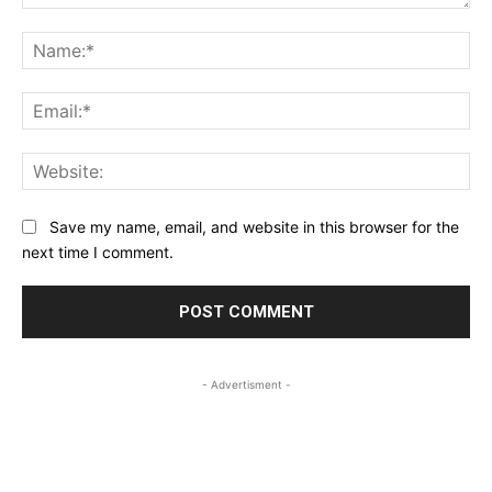
Comment:
Na
Ema
Web
Save my name, email, and website in this browser for the
next time I comment.
- Advertisment -