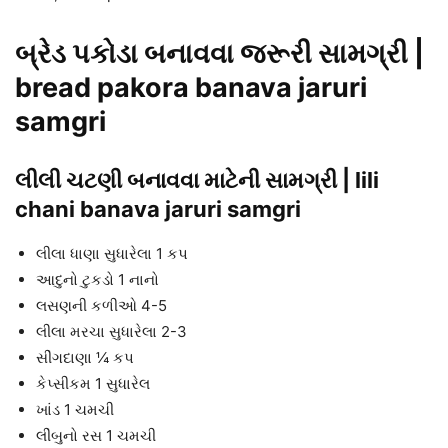
બ્રેડ પકોડા બનાવવા જરૂરી સામગ્રી |
bread pakora banava jaruri
samgri
લીલી ચટણી બનાવવા માટેની સામગ્રી | lili
chani banava jaruri samgri
લીલા ધાણા સુધારેલા 1 કપ
આદુનો ટુકડો 1 નાનો
લસણની કળીઓ 4-5
લીલા મરચા સુધારેલા 2-3
સીંગદાણા ¼ કપ
કેપ્સીકમ 1 સુધારેલ
ખાંડ 1 ચમચી
લીંબુનો રસ 1 ચમચી