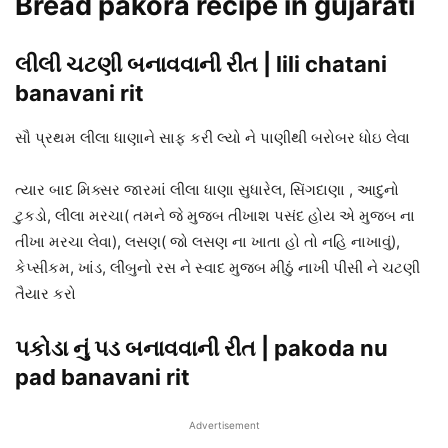
Bread pakora recipe in gujarati
લીલી ચટણી બનાવવાની રીત | lili chatani
banavani rit
સૌ પ્રથમ લીલા ધાણાને સાફ કરી લ્યો ને પાણીથી બરોબર ધોઇ લેવા
ત્યાર બાદ મિક્સર જારમાં લીલા ધાણા સુધારેલ, સિંગદાણા , આદુનો
ટુકડો, લીલા મરચા( તમને જે મુજબ તીખાશ પસંદ હોય એ મુજબ ના
તીખા મરચા લેવા), લસણ( જો લસણ ના ખાતા હો તો નહિ નાખાવું),
કેપ્સીકમ, ખાંડ, લીંબુનો રસ ને સ્વાદ મુજબ મીઠું નાખી પીસી ને ચટણી
તૈયાર કરો
પકોડા નું પડ બનાવવાની રીત | pakoda nu
pad banavani rit
Advertisement