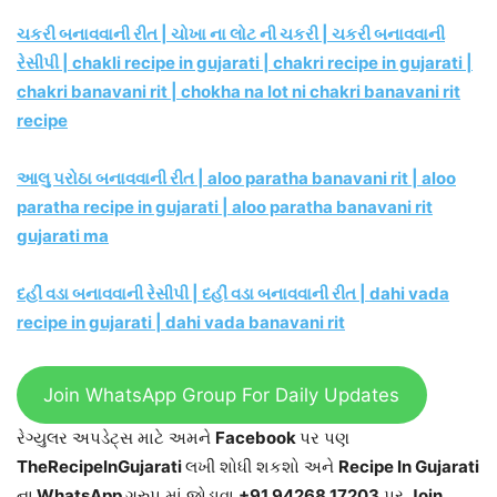
ચકરી બનાવવાની રીત | ચોખા ના લોટ ની ચકરી | ચકરી બનાવવાની
રેસીપી | chakli recipe in gujarati | chakri recipe in gujarati |
chakri banavani rit | chokha na lot ni chakri banavani rit
recipe
આલુ પરોઠા બનાવવાની રીત | aloo paratha banavani rit | aloo
paratha recipe in gujarati | aloo paratha banavani rit
gujarati ma
દહીં વડા બનાવવાની રેસીપી | દહીં વડા બનાવવાની રીત | dahi vada
recipe in gujarati | dahi vada banavani rit
Join WhatsApp Group For Daily Updates
રેગ્યુલર અપડેટ્સ માટે અમને
Facebook
પર પણ
TheRecipeInGujarati
લખી શોધી શકશો અને
Recipe In Gujarati
ના
WhatsApp
ગ્રુપ માં જોડાવા
+91 94268 17203
પર
Join