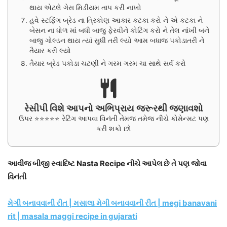
થાય એટલે ગેસ મિડીયમ તાપ કરી નાખો
હવે સ્ટફિંગ બ્રેડ ના ત્રિકોણ આકાર કટકા કરો ને એ કટકા ને
બેસન ના ધોળ માં બધી બાજુ ફેરવીને કોટિંગ કરો ને તેલ નાંખી બને
બાજુ ગોલ્ડન થાય ત્યાં સુધી તરી લ્યો આમ બધાજ પકોડાતરી ને
તૈયાર કરી લ્યો
તૈયાર બ્રેડ પકોડા ચટણી ને ગરમ ગરમ ચા સાથે સર્વ કરો
રેસીપી વિશે આપનો અભિપ્રાય જરૂરથી જણાવશો
ઉપર ⭐⭐⭐⭐⭐ રેટિંગ આપવા વિનંતી તેમજ તમેજ નીચે કોમેન્મટ પણ
કરી શકો છો
આવીજ બીજી સ્વાદિષ્ટ Nasta Recipe નીચે આપેલ છે તે પણ જોવા
વિનંતી
મેગી બનાવવાની રીત | મસાલા મેગી બનાવવાની રીત | megi banavani
rit | masala maggi recipe in gujarati