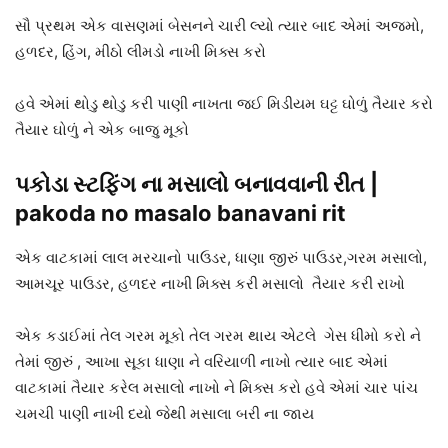
સૌ પ્રથમ એક વાસણમાં બેસનને ચારી લ્યો ત્યાર બાદ એમાં અજમો,
હળદર, હિંગ, મીઠો લીમડો નાખી મિક્સ કરો
હવે એમાં થોડુ થોડુ કરી પાણી નાખતા જઈ મિડીયમ ઘટ્ટ ઘોળું તૈયાર કરો
તૈયાર ઘોળું ને એક બાજુ મૂકો
પકોડા સ્ટફિંગ ના મસાલો બનાવવાની રીત |
pakoda no masalo banavani rit
એક વાટકામાં લાલ મરચાનો પાઉડર, ધાણા જીરું પાઉડર,ગરમ મસાલો,
આમચૂર પાઉડર, હળદર નાખી મિક્સ કરી મસાલો તૈયાર કરી રાખો
એક કડાઈમાં તેલ ગરમ મૂકો તેલ ગરમ થાય એટલે ગેસ ધીમો કરો ને
તેમાં જીરું , આખા સૂકા ધાણા ને વરિયાળી નાખો ત્યાર બાદ એમાં
વાટકામાં તૈયાર કરેલ મસાલો નાખો ને મિક્સ કરો હવે એમાં ચાર પાંચ
ચમચી પાણી નાખી દયો જેથી મસાલા બરી ના જાય