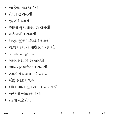
બાફેલા બટાકા 4-5
તેલ 1-2 ચમચી
જીરું 1 ચમચી
આખા સૂકા ધાણા ½ ચમચી
વરિયાળી 1 ચમચી
ધાણા જીરું પાઉડર 1 ચમચી
લાલ મરચાનો પાઉડર 1 ચમચી
પા ચમચી હળદર
ગરમ મસાલો ½ ચમચી
આમચૂર પાઉડર 1 ચમચી
ટમેટો કેચઅપ 1-2 ચમચી
મીઠું સ્વાદ મુજબ
લીલા ધાણા સુધારેલા 3-4 ચમચી
બ્રેડની સ્લાઈસ 5-6
તરવા માટે તેલ