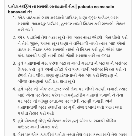
પકોડા સ્ટફિંગ ના મસાલો બનાવવાની રીત | pakoda no masalo
banavani rit
એક વાટકામાં લાલ મરચાનો પાઉડર, ધાણા જીરું પાઉડર,ગરમ
મસાલો, આમચૂર પાઉડર, હળદર નાખી મિક્સ કરી મસાલો તૈયાર
કરી રાખો
એક કડાઈમાં તેલ ગરમ મૂકો તેલ ગરમ થાય એટલે ગેસ ધીમો કરો
ને તેમાં જીરું, આખા સૂકા ધાણા ને વરિયાળી નાખો ત્યાર બાદ એમાં
વાટકામાં તૈયાર કરેલ મસાલો નાખો ને મિક્સ કરો હવે એમાં ચાર
પાંચ ચમચી પાણી નાખી દયો જેથી મસાલા બરી ના જાય
હવે મસાલામાં મેસ કરેલા બટાકા નાખી મસાલો ને બટાકા ને બરોબર
મિક્સ કરો હવે એમાં ટમેટો કેચ અપ નાખી બરોબર મિક્સ કરો ને
છેલ્લે તેમા લીલા ધાણા સુધારેલાનાખી ગેસ બંધ કરી મિશ્રણ ને
બીજા વાસણમાં કાઢી ઠંડા થવા મૂકો
હવે બ્રેડ ની એક સ્લાઇજ લ્યો તેના પર લીલી ચટણી લગાડો ત્યાર
બાદ એના પર તૈયાર કરેલ બતકનુંસ્ટફિંગ મસાલો લગાવો ને તેના
પર બ્રેડ ની બીજી સ્લાઈજ પર લીલી ચટણી લગાડી એને
મસાલાવાળી બ્રેડ સ્લાઈસ પર મૂકી સેજ દબાવી લ્યો આમ બધા
પકોડા તૈયાર કરી લ્યો
હવે બેસનનું ઘોળું જે તૈયાર કરેલ હતું એમાં પા ચમચી બેકિંગ
પાઉડર નાખી મિક્સ કરો
ગેસ પર એક કડાઈમાં પકોડા તરવા તેલ ગરમ કરવા મૂકો તેલ ગરમ