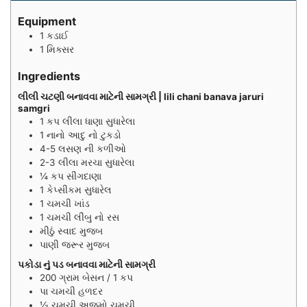
Equipment
1 કડાઈ
1 મિક્સર
Ingredients
લીલી ચટણી બનાવવા માટેની સામગ્રી | lili chani banava jaruri
samgri
1
કપ
લીલા ધાણા સુધારેલા
1
નાનો
આદુ નો ટુકડો
4-5
લસણ ની કળીઓ
2-3
લીલા મરચા સુધારેલા
¼
કપ
સીંગદાણા
1
કેપ્સીકમ સુધારેલ
1
ચમચી
ખાંડ
1
ચમચી
લીંબુ નો રસ
મીઠું સ્વાદ મુજબ
પાણી જરૂર મુજબ
પકોડા નું પડ બનાવવા માટેની સામગ્રી
200
ગ્રામ
બેસન / 1 કપ
પા
ચમચી
હળદર
½
ચમચી
અજમો ચમચી