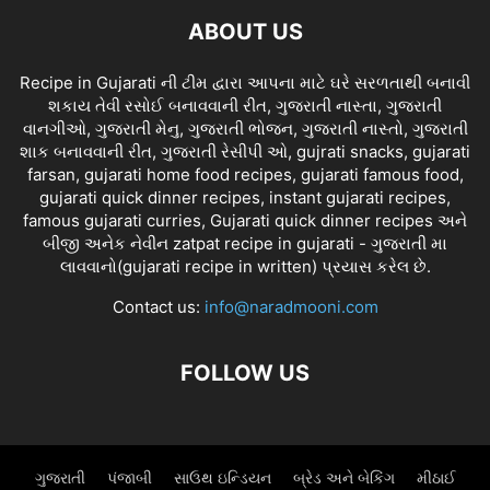
ABOUT US
Recipe in Gujarati ની ટીમ દ્વારા આપના માટે ઘરે સરળતાથી બનાવી
શકાય તેવી રસોઈ બનાવવાની રીત, ગુજરાતી નાસ્તા, ગુજરાતી
વાનગીઓ, ગુજરાતી મેનુ, ગુજરાતી ભોજન, ગુજરાતી નાસ્તો, ગુજરાતી
શાક બનાવવાની રીત, ગુજરાતી રેસીપી ઓ, gujrati snacks, gujarati
farsan, gujarati home food recipes, gujarati famous food,
gujarati quick dinner recipes, instant gujarati recipes,
famous gujarati curries, Gujarati quick dinner recipes અને
બીજી અનેક નેવીન zatpat recipe in gujarati - ગુજરાતી મા
લાવવાનો(gujarati recipe in written) પ્રયાસ કરેલ છે.
Contact us:
info@naradmooni.com
FOLLOW US
ગુજરાતી
પંજાબી
સાઉથ ઇન્ડિયન
બ્રેડ અને બેકિંગ
મીઠાઈ