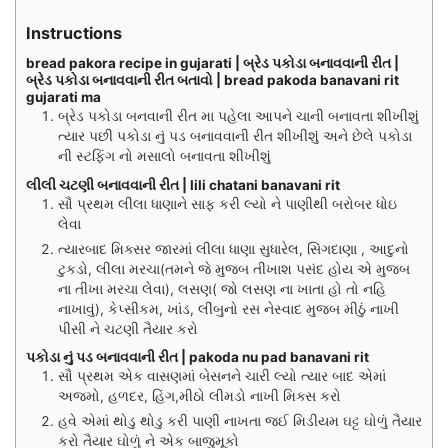
Instructions
bread pakora recipe in gujarati | બ્રેડ પકોડા બનાવવાની રીત |
બ્રેડ પકોડા બનાવવાની રીત બતાવો | bread pakoda banavani rit
gujarati ma
બ્રેડ પકોડા બનવાની રીત મા પહેલા આપને ચાની બનાવતા શીખીશું
ત્યાર પછી પકોડા નું પડ બનાવવાની રીત શીખીશું અને છેલે પકોડા
ની સ્ટફિંગ નો મસાલો બનાવતા શીખીશું
લીલી ચટણી બનાવવાની રીત | lili chatani banavani rit
સૌ પ્રથમ લીલા ધાણાને સાફ કરી લ્યો ને પાણીથી બરોબર ધોઇ
લેવા
ત્યારબાદ મિક્સર જારમાં લીલા ધાણા સુધારેલ, સિંગદાણા , આદુનો
ટુકડો, લીલા મરચા(તમને જે મુજબ તીખાશ પસંદ હોય એ મુજબ
ના તીખા મરચા લેવા), લસણ( જો લસણ ના ખાતા હો તો નહિ
નાખાવું), કેપ્સીકમ, ખાંડ, લીંબુનો રસ નેસ્વાદ મુજબ મીઠું નાખી
પીસી ને ચટણી તૈયાર કરો
પકોડા નું પડ બનાવવાની રીત | pakoda nu pad banavani rit
સૌ પ્રથમ એક વાસણમાં બેસનને ચારી લ્યો ત્યાર બાદ એમાં
અજમો, હળદર, હિંગ,મીઠો લીમડો નાખી મિક્સ કરો
હવે એમાં થોડુ થોડુ કરી પાણી નાખતા જઈ મિડીયમ ઘટ્ટ ઘોળું તૈયાર
કરો તૈયાર ઘોળું ને એક બાજુમૂકો