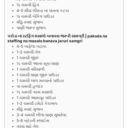
¼
ચમચી
હિંગ
4-5
મીઠા લીમડા ના પાનના કટકા
¼
ચમચી
બેકિંગ પાઉડર
મીઠું સ્વાદ મુજબ
પાણી જરૂર મુજબ
પકોડા ના સ્ટફિંગ મસાલો બનાવવા જરૂરી સામગ્રી | pakoda na
staffing no masalo banava jaruri samgri
4-5
બાફેલા બટાકા
1-2
ચમચી
તેલ
1
ચમચી
જીરું
½
ચમચી
આખા સૂકા ધાણા
1
ચમચી
વરિયાળી
1
ચમચી
ધાણા જીરું પાઉડર
1
ચમચી
લાલ મરચાનો પાઉડર
પા
ચમચી
હળદર
½
ચમચી
ગરમ મસાલો
1
ચમચી
આમચૂર પાઉડર
1-2
ચમચી
ટમેટો કેચઅપ
મીઠું સ્વાદ મુજબ
3-4
ચમચી
લીલા ધાણા સુધારેલા
5-6
બ્રેડની સ્લાઈસ
તરવા માટે તેલ