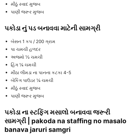
મીઠું સ્વાદ મુજબ
પાણી જરૂર મુજબ
પકોડા નું પડ બનાવવા માટેની સામગ્રી
બેસન 1 કપ / 200 ગ્રામ
પા ચમચી હળદર
અજમો ½ ચમચી
હિંગ ¼ ચમચી
મીઠા લીમડા ના પાનના કટકા 4-5
બેકિંગ પાઉડર ¼ ચમચી
મીઠું સ્વાદ મુજબ
પાણી જરૂર મુજબ
પકોડા ના સ્ટફિંગ મસાલો બનાવવા જરૂરી
સામગ્રી | pakoda na staffing no masalo
banava jaruri samgri