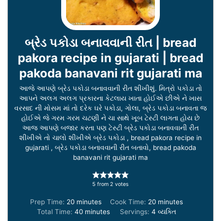
બ્રેડ પકોડા બનાવવાની રીત | bread
pakora recipe in gujarati | bread
pakoda banavani rit gujarati ma
આજે આપણે બ્રેડ પકોડા બનાવવાની રીત શીખીશું. મિત્રો પકોડા તો
આપને અલગ અલગ પ્રકારના કેટલાય ખાતા હોઈએ છીએ ને ખાસ
વરસાદ ની મોસમ માં તો દરેક ઘરે પકોડા, ગોલા, બ્રેડ પકોડા બનાવતા જ
હોઈએ જે ગરમ ગરમ ચટણી ને ચા સાથે ખૂબ ટેસ્ટી લાગતા હોય છે
આજ આપણે બજાર કરતા પણ ટેસ્ટી બ્રેડ પકોડા બનાવવાની રીત
શીખીએ તો ચાલો શીખીએ બ્રેડ પકોડા , bread pakora recipe in
gujarati , બ્રેડ પકોડા બનાવવાની રીત બતાવો, bread pakoda
banavani rit gujarati ma
5
from
2
votes
minutes
minutes
Prep Time:
20
minutes
Cook Time:
20
minutes
minutes
Total Time:
40
minutes
Servings:
4
વ્યક્તિ